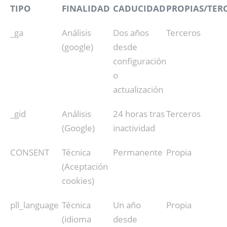
TIPO
FINALIDAD
CADUCIDAD
PROPIAS/TER
_ga
Análisis
Dos años
Terceros
(google)
desde
configuración
o
actualización
_gid
Análisis
24 horas tras
Terceros
(Google)
inactividad
CONSENT
Técnica
Permanente
Propia
(Aceptación
cookies)
pll_language
Técnica
Un año
Propia
(idioma
desde