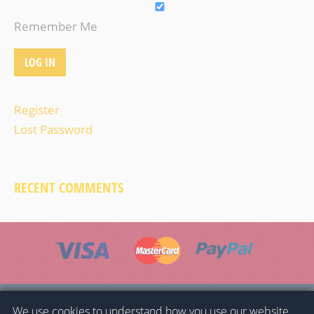
Remember Me
Register
Lost Password
RECENT COMMENTS
HOME
GENERAL CONDITIONS
PRIVACY POLICY
We use cookies to understand how you use our website,