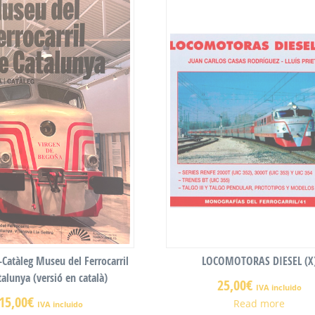
Catàleg Museu del Ferrocarril
LOCOMOTORAS DIESEL (X
talunya (versió en català)
25,00
€
IVA incluido
15,00
€
Read more
IVA incluido