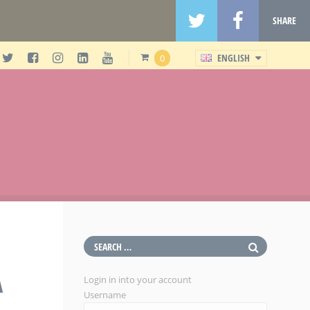
SHARE
ENGLISH
0
A
Login in into your account
Username