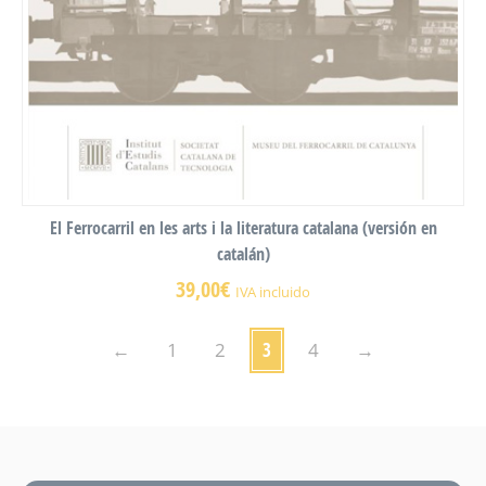
El Ferrocarril en les arts i la literatura catalana (versión en
catalán)
39,00
€
IVA incluido
←
1
2
3
4
→