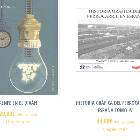
RENFE EN EL DIVÁN
HISTORIA GRÁFICA DEL FERROCA
ESPAÑA TOMO IV
20,00
€
IVA incluido
44,00
€
Llegeix més
IVA incluido
Llegeix més