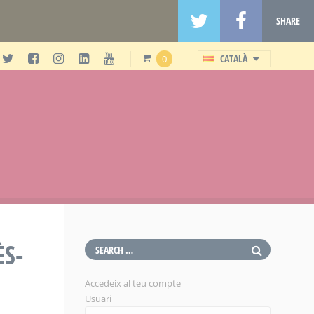
SHARE
CATALÀ
0
ÈS-
Accedeix al teu compte
Usuari