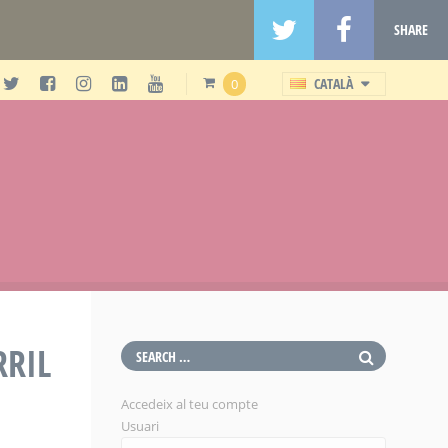
SHARE
CATALÀ
0
RRIL
Accedeix al teu compte
Usuari