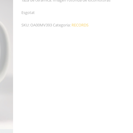
Taza de cerámica. Imagen rotonda de locomotoras
Esgotat
SKU:
OA00MV393
Categoria:
RECORDS