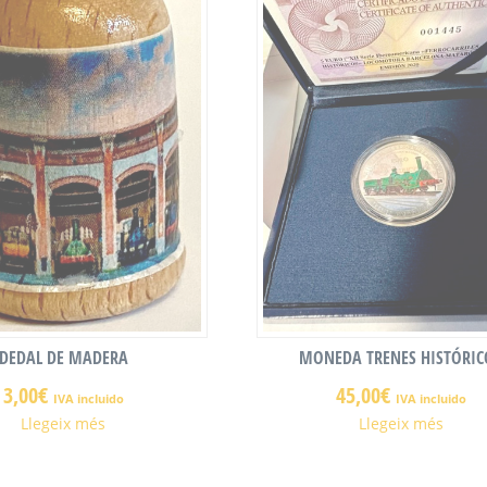
DEDAL DE MADERA
MONEDA TRENES HISTÓRIC
3,00
€
45,00
€
IVA incluido
IVA incluido
Llegeix més
Llegeix més