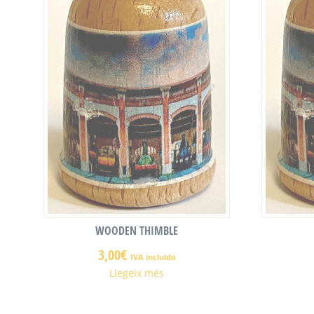
WOODEN THIMBLE
3,00
€
IVA incluido
Llegeix més