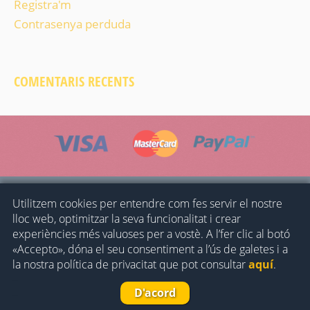
Registra'm
Contrasenya perduda
COMENTARIS RECENTS
INICI
CONDICIONS GENERALS
POLÍTICA DE PRIVACITAT
Utilitzem cookies per entendre com fes servir el nostre
lloc web, optimitzar la seva funcionalitat i crear
POLÍTICA DE COOKIES
CONTACTE
experiències més valuoses per a vostè. A l’fer clic al botó
«Accepto», dóna el seu consentiment a l’ús de galetes i a
© 2023 -
Museu del Ferrocarril de Catalunya
-
la nostra política de privacitat que pot consultar
aquí
.
Fundación de los Ferrocarriles Españoles
–
D'acord
–
Sólo se envían pedidos en el territorio nacional.
Descarta