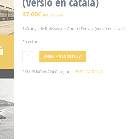
(versió en català)
37,00
€
IVA incluido
140 anys de l’odissea de Gumà i Ferran, (versió en català)
En estoc
AFEGEIX A LA CISTELLA
SKU:
PU00MV224
Categoria:
PUBLICACIONS